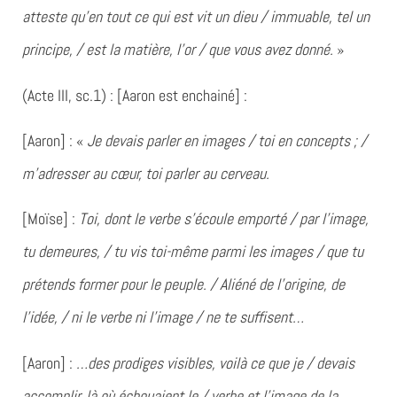
atteste qu’en tout ce qui est vit un dieu / immuable, tel un
principe, / est la matière, l’or / que vous avez donné.
»
(Acte III, sc.1) : [Aaron est enchainé] :
[Aaron] : «
Je devais parler en images / toi en concepts ; /
m’adresser au cœur, toi parler au cerveau.
[Moïse] :
Toi, dont le verbe s’écoule emporté / par l’image,
tu demeures, / tu vis toi-même parmi les images / que tu
prétends former pour le peuple. / Aliéné de l’origine, de
l’idée, / ni le verbe ni l’image / ne te suffisent…
[Aaron] :
…des prodiges visibles, voilà ce que je / devais
accomplir, là où échouaient le / verbe et l’image de la