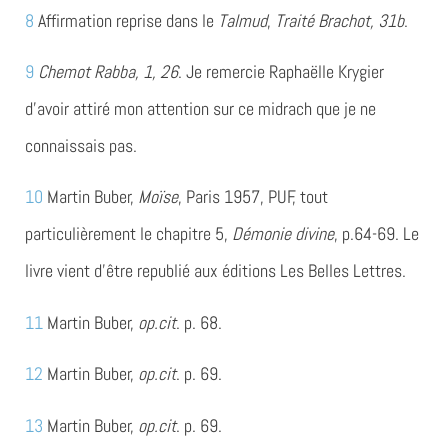
8
Affirmation reprise dans le
Talmud
,
Traité Brachot, 31b
.
9
Chemot Rabba, 1, 26
. Je remercie Raphaëlle Krygier
d’avoir attiré mon attention sur ce midrach que je ne
connaissais pas.
10
Martin Buber,
Moïse
, Paris 1957, PUF, tout
particulièrement le chapitre 5,
Démonie divine
, p.64-69. Le
livre vient d’être republié aux éditions Les Belles Lettres.
11
Martin Buber,
op.cit
. p. 68.
12
Martin Buber,
op.cit
. p. 69.
13
Martin Buber,
op.cit
. p. 69.