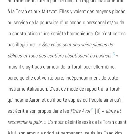
entretiennent, fût-ce pour le Bien, un rapport instrumental
à la Torah et aux Mitzvot. Elles y voient des moyens placés
au service de la poursuite d’un bonheur personnel et/ou de
la construction d’une société harmonieuse. Ce n’est certes
pas illégitime : «
Ses voies sont des voies pleines de
6
délices et tous ses sentiers aboutissent au bonheur
.
»
mais il s’agit pas d’amour de la Torah pour elle-même,
parce qu’elle est vérité pure, indépendamment de toute
instrumentalisation. C’est ce mode de rapport à la Torah
qu’incarne Aaron et qu’il porte auprès du Peuple ainsi qu’il
7
est écrit à son propos dans les
Pirke Avot
, [il] «
aime et
recherche la paix
. » L’amour désintéressé de la Torah quant
à lui, son amour a priori et permanent, seuls les Tsadikim