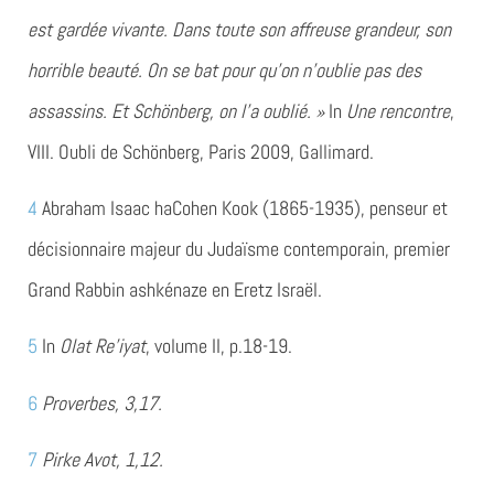
est gardée vivante. Dans toute son affreuse grandeur, son
horrible beauté. On se bat pour qu’on n’oublie pas des
assassins. Et Schönberg, on l’a oublié. »
In
Une rencontre
,
VIII. Oubli de Schönberg, Paris 2009, Gallimard.
4
Abraham Isaac haCohen Kook (1865-1935), penseur et
décisionnaire majeur du Judaïsme contemporain, premier
Grand Rabbin ashkénaze en Eretz Israël.
5
In
Olat Re’iyat
, volume II, p.18-19.
6
Proverbes, 3,17.
7
Pirke Avot, 1,12.