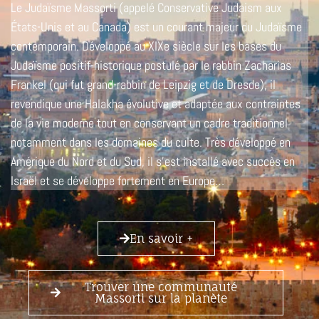
Le Judaïsme Massorti (appelé Conservative Judaism aux
États-Unis et au Canada) est un courant majeur du Judaïsme
contemporain. Développé au XIXe siècle sur les bases du
Judaïsme positif-historique postulé par le rabbin Zacharias
Frankel (qui fut grand-rabbin de Leipzig et de Dresde), il
revendique une Halakha évolutive et adaptée aux contraintes
de la vie moderne tout en conservant un cadre traditionnel
notamment dans les domaines du culte. Très développé en
Amérique du Nord et du Sud, il s’est installé avec succès en
Israël et se développe fortement en Europe…
En savoir +
Trouver une communauté
Massorti sur la planète