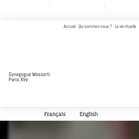
+33 (0)1 45 67 97 96
contact@adathshalom.fr
Nous rejoindre
Contacter le rabbin
Accueil
Qui sommes-nous ?
La vie rituelle
Synagogue Massorti
Paris XVe
Français
English