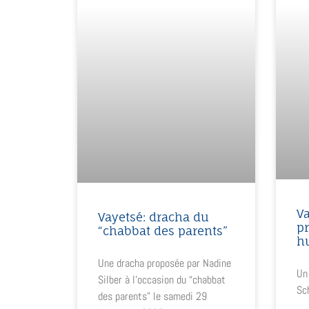
Va
Vayetsé: dracha du
p
“chabbat des parents”
h
Une dracha proposée par Nadine
Un
Silber à l’occasion du “chabbat
Sc
des parents” le samedi 29