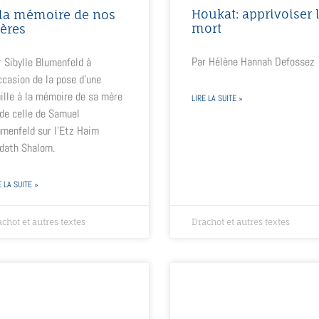
Houkat: apprivoiser 
 la mémoire de nos
mort
ères
Par Hélène Hannah Defossez
 Sibylle Blumenfeld à
ccasion de la pose d’une
ille à la mémoire de sa mère
LIRE LA SUITE »
 de celle de Samuel
umenfeld sur l’Etz Haim
Adath Shalom.
E LA SUITE »
chot et autres textes
Drachot et autres textes