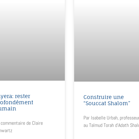
yera: rester
Construire une
rofondément
“Souccat Shalom”
umain
Par Isabelle Urbah, professeu
 commentaire de Claire
au Talmud Torah d’Adath Sha
hwartz