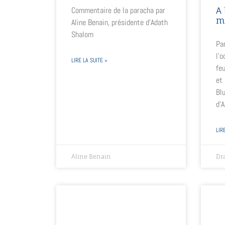
A
Commentaire de la paracha par
m
Aline Benain, présidente d’Adath
Shalom
Par
l’o
LIRE LA SUITE »
feu
et
Bl
d’
LIR
Aline Benain
Dra