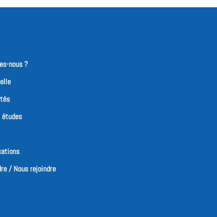
es-nous ?
elle
ités
t études
cations
re / Nous rejoindre