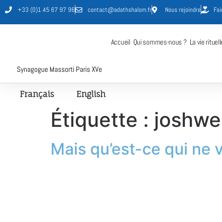
+33 (0)1 45 67 97 96
contact@adathshalom.fr
Nous rejoindre
Fai
Accueil
Qui sommes-nous ?
La vie rituell
Synagogue Massorti Paris XVe
Français
English
Étiquette :
joshwe
Mais qu’est-ce qui ne 