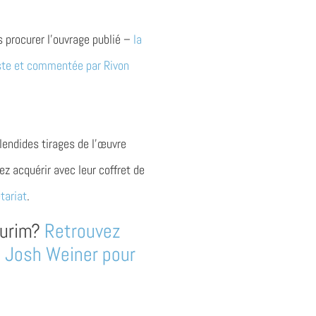
s procurer l’ouvrage publié –
la
uste et commentée par Rivon
lendides tirages de l’œuvre
z acquérir avec leur coffret de
tariat
.
Pourim?
Retrouvez
n Josh Weiner pour