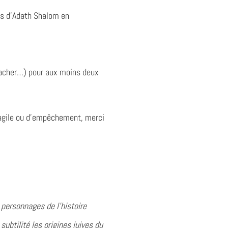
es d’Adath Shalom en
s cacher…) pour aux moins deux
fragile ou d’empêchement, merci
 personnages de l’histoire
subtilité les origines juives du