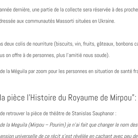
nnée dernière, une partie de la collecte sera réservée à des proch
ra adressée aux communautés Massorti situées en Ukraine.
ins deux colis de nourriture (biscuits, vin, fruits, gâteaux, bonbon
us on offre à de personnes, plus l’amitié nous soude).
re de la Méguila par zoom pour les personnes en situation de santé 
a pièce l’Histoire du Royaume de Mirpou”:
de retrouver la pièce de théâtre de
Stanislas Sauphanor :
e de la Meguila (Mirpou – Pourim) je n’ai fait que changer le nom des
mension universelle de ce récit s’est révélée en cachant avec peu de 