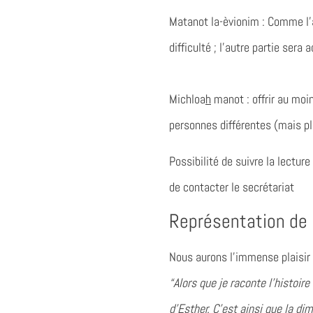
Matanot la-èvionim
: Comme l’a
difficulté ; l’autre partie se
Michloa
h
manot
: offrir au mo
personnes différentes (mais pl
Possibilité de suivre la lectu
de contacter le secrétariat
Représentation de l
Nous aurons l’immense plaisir 
“Alors que je raconte l’histoir
d’Esther. C’est ainsi que la di