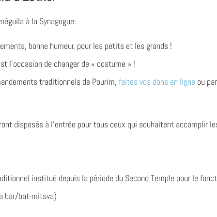
 méguila à la Synagogue:
isements, bonne humeur,
pour les petits et les grands !
st l’occasion de changer de « costume » !
ndements traditionnels de Pourim,
faites vos dons en ligne
ou par
ront disposés à l’entrée pour tous ceux qui souhaitent accomplir l
aditionnel institué depuis la période du Second Temple pour le fonc
la bar/bat-mitsva)