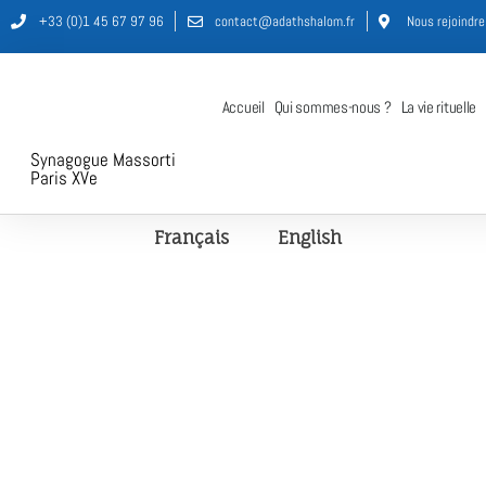
+33 (0)1 45 67 97 96
contact@adathshalom.fr
Nous rejoindre
Accueil
Qui sommes-nous ?
La vie rituelle
Synagogue Massorti
Paris XVe
Français
English