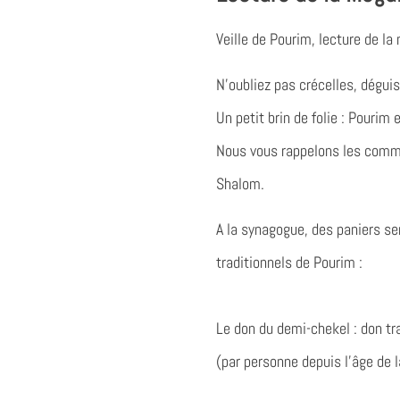
Veille de Pourim, lecture de la
N’oubliez pas crécelles, dégu
Un petit brin de folie :
Pourim e
Nous vous rappelons les
comma
Shalom.
A la synagogue, des paniers se
traditionnels de Pourim
:
Le don du demi-chekel
: don tr
(par personne depuis l’âge de 