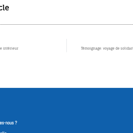
cle
e intérieur
Témoignage: voyage de solida
es-nous ?