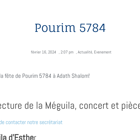
Pourim 5784
février 16, 2024
,
2:07 pm
,
Actualité
,
Evenement
 la fête de Pourim 5784 à Adath Shalom!
cture de la Méguila, concert et pièc
 de contacter notre secrétariat
la d’Esthe
r