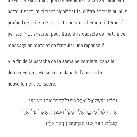
partout sont infiniment significatifs, d’être ébranlé au plus
profond de soi et de se sentir personnellement interpellé
par eux ? Et ensuite, peut-être, être capable de mettre ce
message en mots et de formuler une réponse ?
À la fin de la paracha de la semaine dernière, dans le
dernier verset, Moïse entre dans le Tabernacle
nouvellement consacré:
וּבְבֹ֨א מֹשֶׁ֜ה אֶל־אֹ֣הֶל מוֹעֵד֮ לְדַבֵּ֣ר אִתּוֹ֒ וַיִּשְׁמַ֨ע
אֶת־הַקּ֜וֹל מִדַּבֵּ֣ר אֵלָ֗יו מֵעַ֤ל הַכַּפֹּ֙רֶת֙ אֲשֶׁר֙ עַל־אֲרֹ֣ן
הָעֵדֻ֔ת מִבֵּ֖ין שְׁנֵ֣י הַכְּרֻבִ֑ים וַיְדַבֵּ֖ר אֵלָֽיו׃