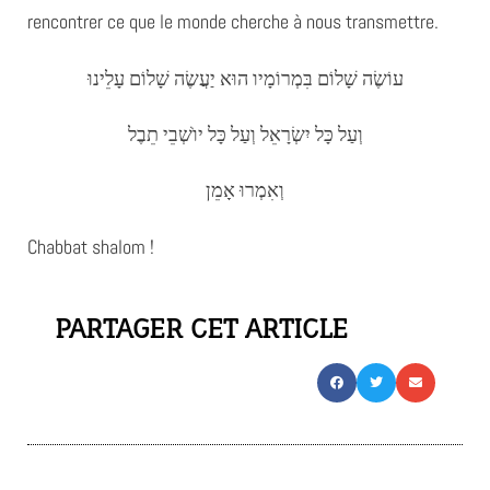
rencontrer ce que le monde cherche à nous transmettre.
עוֹשֶׂה שָׁלוֹם בִּמְרוֹמָיו הוּא יַעֲשֶׂה שָׁלוֹם עָלֵינוּ
וְעַל כָּל יִשְׂרָאֵל וְעַל כָּל יוֺשְׁבֵי תֵבֶל
וְאִמְרוּ אָמֵן
Chabbat shalom !
PARTAGER CET ARTICLE