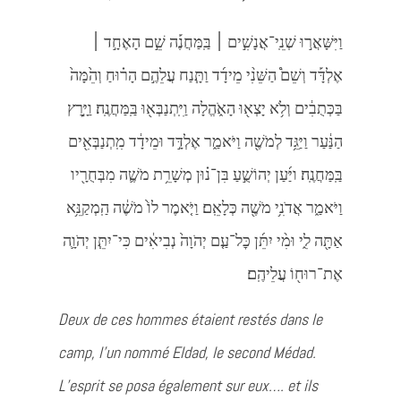
וַיִּשָּׁאֲר֣וּ שְׁנֵֽי־אֲנָשִׁ֣ים ׀ בַּֽמַּחֲנֶ֡ה שֵׁ֣ם הָאֶחָ֣ד ׀
אֶלְדָּ֡ד וְשֵׁם֩ הַשֵּׁנִ֨י מֵידָ֜ד וַתָּ֧נַח עֲלֵהֶ֣ם הָר֗וּחַ וְהֵ֙מָּה֙
בַּכְּתֻבִ֔ים וְלֹ֥א יָצְא֖וּ הָאֹ֑הֱלָה וַיִּֽתְנַבְּא֖וּ בַּֽמַּחֲנֶֽה׃ וַיָּ֣רׇץ
הַנַּ֔עַר וַיַּגֵּ֥ד לְמֹשֶׁ֖ה וַיֹּאמַ֑ר אֶלְדָּ֣ד וּמֵידָ֔ד מִֽתְנַבְּאִ֖ים
בַּֽמַּחֲנֶֽה׃ ויַּ֜עַן יְהוֹשֻׁ֣עַ בִּן־נ֗וּן מְשָׁרֵ֥ת מֹשֶׁ֛ה מִבְּחֻרָ֖יו
וַיֹּאמַ֑ר אֲדֹנִ֥י מֹשֶׁ֖ה כְּלָאֵֽם׃ וַיֹּ֤אמֶר לוֹ֙ מֹשֶׁ֔ה הַֽמְקַנֵּ֥א
אַתָּ֖ה לִ֑י וּמִ֨י יִתֵּ֜ן כׇּל־עַ֤ם יְהֹוָה֙ נְבִיאִ֔ים כִּי־יִתֵּ֧ן יְהֹוָ֛ה
אֶת־רוּח֖וֹ עֲלֵיהֶֽם׃
Deux de ces hommes étaient restés dans le
camp, l’un nommé Eldad, le second Médad.
L’esprit se posa également sur eux…. et ils