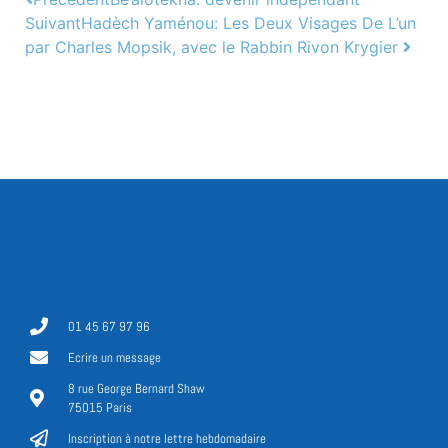
Suivant
Hadèch Yaménou: Les Deux Visages De L’un
par Charles Mopsik, avec le Rabbin Rivon Krygier
01 45 67 97 96
Ecrire un message
8 rue George Bernard Shaw
75015 Paris
Inscription à notre lettre hebdomadaire