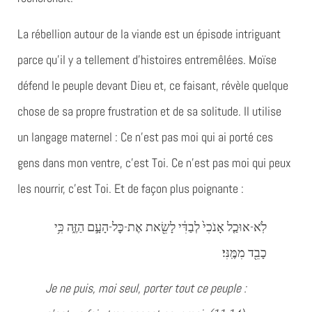
La rébellion autour de la viande est un épisode intriguant
parce qu’il y a tellement d’histoires entremêlées. Moïse
défend le peuple devant Dieu et, ce faisant, révèle quelque
chose de sa propre frustration et de sa solitude. Il utilise
un langage maternel : Ce n’est pas moi qui ai porté ces
gens dans mon ventre, c’est Toi. Ce n’est pas moi qui peux
les nourrir, c’est Toi. Et de façon plus poignante :
לֹֽא-אוּכַ֤ל אָנֹכִי֙ לְבַדִּ֔י לָשֵׂ֖את אֶת-כׇּל-הָעָ֣ם הַזֶּ֑ה כִּ֥י
כָבֵ֖ד מִמֶּֽנִּי׃
Je ne puis, moi seul, porter tout ce peuple :