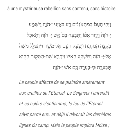
à une mystérieuse rébellion sans contenu, sans histoire.
וַיְהִ֤י הָעָם֙ כְּמִתְאֹ֣נְנִ֔ים רַ֖ע בְּאׇזְנֵ֣י יְ-הֹוָ֑ה וַיִּשְׁמַ֤ע
יְ-הֹוָה֙ וַיִּ֣חַר אַפּ֔וֹ וַתִּבְעַר-בָּם֙ אֵ֣שׁ יְ- הֹוָ֔ה וַתֹּ֖אכַל
בִּקְצֵ֥ה הַֽמַּחֲנֶֽה׃ וַיִּצְעַ֥ק הָעָ֖ם אֶל-מֹשֶׁ֑ה וַיִּתְפַּלֵּ֤ל מֹשֶׁה֙
אֶל-יְ- הֹוָ֔ה וַתִּשְׁקַ֖ע הָאֵֽשׁ׃ וַיִּקְרָ֛א שֵֽׁם-הַמָּק֥וֹם הַה֖וּא
תַּבְעֵרָ֑ה כִּֽי-בָעֲרָ֥ה בָ֖ם אֵ֥שׁ יְ-הֹוָֽה׃
Le peuple affecta de se plaindre amèrement
aux oreilles de l’Eternel. Le Seigneur l’entendit
et sa colère s’enflamma, le feu de l’Éternel
sévit parmi eux, et déjà il dévorait les dernières
lignes du camp. Mais le peuple implora Moïse ;