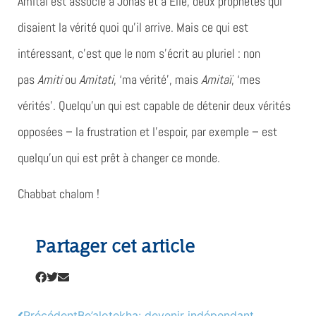
Amitaï est associé à Jonas et à Élie, deux prophètes qui
disaient la vérité quoi qu’il arrive. Mais ce qui est
intéressant, c’est que le nom s’écrit au pluriel : non
pas
Amiti
ou
Amitati
, ‘ma vérité’, mais
Amitaï
, ‘mes
vérités’. Quelqu’un qui est capable de détenir deux vérités
opposées – la frustration et l’espoir, par exemple – est
quelqu’un qui est prêt à changer ce monde.
Chabbat chalom !
Partager cet article
Précédent
Be’alotekha: devenir indépendant