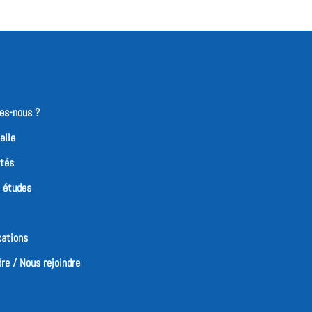
es-nous ?
elle
ités
t études
cations
re / Nous rejoindre