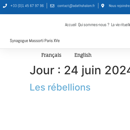
+33 (0)1 45 67 97 96
contact@adathshalom.fr
Nous rejoindre
Accueil
Qui sommes-nous ?
La vie rituell
Synagogue Massorti Paris XVe
Français
English
Jour :
24 juin 202
Les rébellions