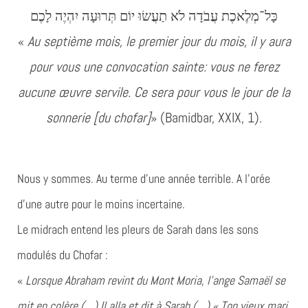
כָּל־מְלֶאכֶת עֲבֹדָה לֹא תַעֲשׂוּ יוֹם תְּרוּעָה יִהְיֶה לָכֶם
«
Au septième mois, le premier jour du mois, il y aura
pour vous une convocation sainte: vous ne ferez
aucune œuvre servile. Ce sera pour vous le jour de la
sonnerie [du chofar]
» (Bamidbar, XXIX, 1).
Nous y sommes. Au terme d’une année terrible. A l’orée
d’une autre pour le moins incertaine.
Le midrach entend les pleurs de Sarah dans les sons
modulés du Chofar :
«
Lorsque Abraham revint du Mont Moria, l’ange Samaël se
mit en colère (…) Il alla et dit à Sarah (…) « Ton vieux mari