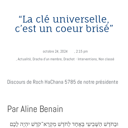
“La clé universelle,
c’est un coeur brisé”
octobre 24, 2024
,
2:15 pm
,
Actualité
,
Dracha d'un membre
,
Drachot - Interventions
,
Non classé
Discours de Roch HaChana 5785 de notre présidente
Par Aline Benain
וּבַחֹדֶשׁ הַשְּׁבִיעִי בְּאֶחָד לַחֹדֶשׁ מִקְרָא־קֹדֶשׁ יִהְיֶה לָכֶם