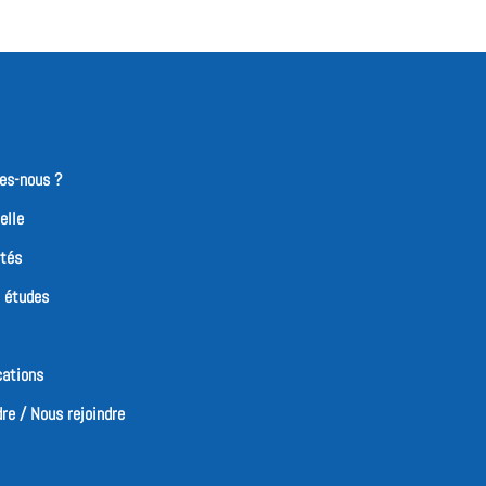
es-nous ?
elle
ités
t études
cations
re / Nous rejoindre