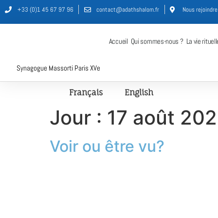
+33 (0)1 45 67 97 96
contact@adathshalom.fr
Nous rejoindre
Accueil
Qui sommes-nous ?
La vie rituell
Synagogue Massorti Paris XVe
Français
English
Jour :
17 août 20
Voir ou être vu?