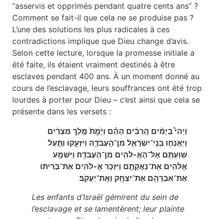
“asservis et opprimés pendant quatre cents ans” ?
Comment se fait-il que cela ne se produise pas ?
L’une des solutions les plus radicales à ces
contradictions implique que Dieu change d’avis.
Selon cette lecture, lorsque la promesse initiale a
été faite, ils étaient vraiment destinés à être
esclaves pendant 400 ans. À un moment donné au
cours de l’esclavage, leurs souffrances ont été trop
lourdes à porter pour Dieu – c’est ainsi que cela se
présente dans les versets :
וַיְהִי֩ בַיָּמִ֨ים הָֽרַבִּ֜ים הָהֵ֗ם וַיָּ֙מׇת֙ מֶ֣לֶךְ מִצְרַ֔יִם
וַיֵּאָנְח֧וּ בְנֵֽי־יִשְׂרָאֵ֛ל מִן־הָעֲבֹדָ֖ה וַיִּזְעָ֑קוּ וַתַּ֧עַל
שַׁוְעָתָ֛ם אֶל־הָאֱ-לֹהִ֖ים מִן־הָעֲבֹדָֽה׃ וַיִּשְׁמַ֥ע
אֱלֹהִ֖ים אֶת־נַאֲקָתָ֑ם וַיִּזְכֹּ֤ר אֱ-לֹהִים֙ אֶת־בְּרִית֔וֹ
אֶת־אַבְרָהָ֖ם אֶת־יִצְחָ֥ק וְאֶֽת־יַעֲקֹֽב׃
Les enfants d’Israël gémirent du sein de
l’esclavage et se lamentèrent; leur plainte