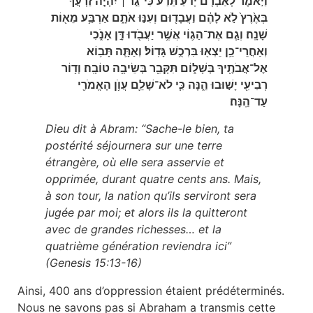
וַיֹּ֣אמֶר לְאַבְרָ֗ם יָדֹ֨עַ תֵּדַ֜ע כִּי־גֵ֣ר ׀ יִהְיֶ֣ה זַרְעֲךָ֗
בְּאֶ֙רֶץ֙ לֹ֣א לָהֶ֔ם וַעֲבָד֖וּם וְעִנּ֣וּ אֹתָ֑ם אַרְבַּ֥ע מֵא֖וֹת
שָׁנָֽה׃ וְגַ֧ם אֶת־הַגּ֛וֹי אֲשֶׁ֥ר יַעֲבֹ֖דוּ דָּ֣ן אָנֹ֑כִי
וְאַחֲרֵי־כֵ֥ן יֵצְא֖וּ בִּרְכֻ֥שׁ גָּדֽוֹל׃ וְאַתָּ֛ה תָּב֥וֹא
אֶל־אֲבֹתֶ֖יךָ בְּשָׁל֑וֹם תִּקָּבֵ֖ר בְּשֵׂיבָ֥ה טוֹבָֽה׃ וְד֥וֹר
רְבִיעִ֖י יָשׁ֣וּבוּ הֵ֑נָּה כִּ֧י לֹא־שָׁלֵ֛ם עֲוֺ֥ן הָאֱמֹרִ֖י
עַד־הֵֽנָּה׃
Dieu dit à Abram: “Sache-le bien, ta
postérité séjournera sur une terre
étrangère, où elle sera asservie et
opprimée, durant quatre cents ans. Mais,
à son tour, la nation qu’ils serviront sera
jugée par moi; et alors ils la quitteront
avec de grandes richesses… et la
quatrième génération reviendra ici”
(Genesis 15:13-16)
Ainsi, 400 ans d’oppression étaient prédéterminés.
Nous ne savons pas si Abraham a transmis cette