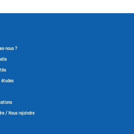
es-nous ?
elle
ités
t études
cations
re / Nous rejoindre