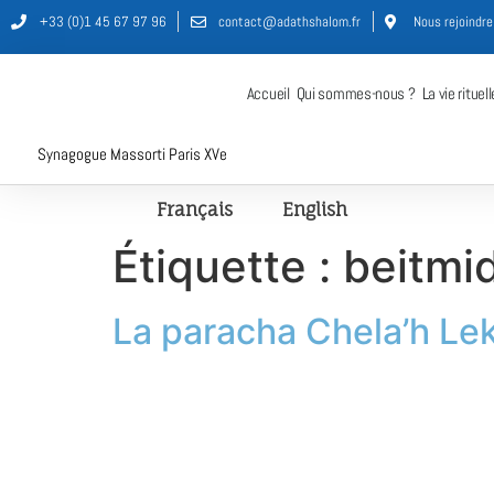
+33 (0)1 45 67 97 96
contact@adathshalom.fr
Nous rejoindre
Accueil
Qui sommes-nous ?
La vie rituell
Synagogue Massorti Paris XVe
Français
English
Étiquette :
beitmi
La paracha Chela’h Lek