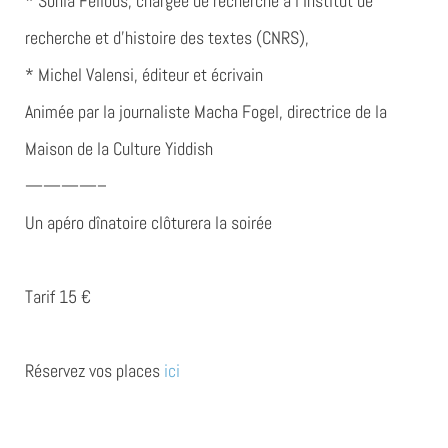
* Sonia Fellous
, chargée de recherche à l’Institut de
recherche et d’histoire des textes (CNRS),
* Michel Valensi
, éditeur et écrivain
Animée par la journaliste
Macha Fogel
, directrice de la
Maison de la Culture Yiddish
————–
Un apéro dînatoire clôturera la soirée
Tarif 15 €
Réservez vos places
ici