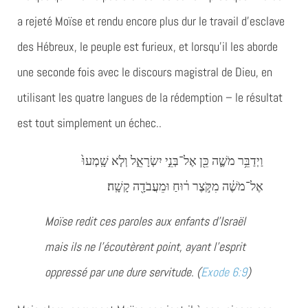
a rejeté Moïse et rendu encore plus dur le travail d’esclave
des Hébreux, le peuple est furieux, et lorsqu’il les aborde
une seconde fois avec le discours magistral de Dieu, en
utilisant les quatre langues de la rédemption – le résultat
est tout simplement un échec..
וַיְדַבֵּ֥ר מֹשֶׁ֛ה כֵּ֖ן אֶל־בְּנֵ֣י יִשְׂרָאֵ֑ל וְלֹ֤א שָֽׁמְעוּ֙
אֶל־מֹשֶׁ֔ה מִקֹּ֣צֶר ר֔וּחַ וּמֵעֲבֹדָ֖ה קָשָֽׁה׃
Moïse redit ces paroles aux enfants d’Israël
mais ils ne l’écoutèrent point, ayant l’esprit
oppressé par une dure servitude. (
Exode 6:9
)