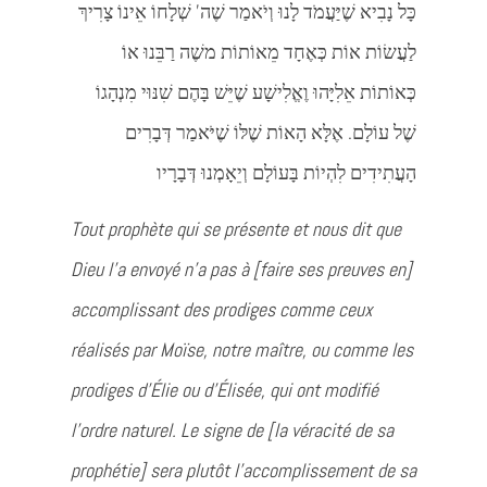
כָּל נָבִיא שֶׁיַּעֲמֹד לָנוּ וְיֹאמַר שֶׁה’ שְׁלָחוֹ אֵינוֹ צָרִיךְ
לַעֲשׂוֹת אוֹת כְּאֶחָד מֵאוֹתוֹת משֶׁה רַבֵּנוּ אוֹ
כְּאוֹתוֹת אֵלִיָּהוּ וֶאֱלִישָׁע שֶׁיֵּשׁ בָּהֶם שִׁנּוּי מִנְהָגוֹ
שֶׁל עוֹלָם. אֶלָּא הָאוֹת שֶׁלּוֹ שֶׁיֹּאמַר דְּבָרִים
הָעֲתִידִים לִהְיוֹת בָּעוֹלָם וְיֵאָמְנוּ דְּבָרָיו
Tout prophète qui se présente et nous dit que
Dieu l’a envoyé n’a pas à [faire ses preuves en]
accomplissant des prodiges comme ceux
réalisés par Moïse, notre maître, ou comme les
prodiges d’Élie ou d’Élisée, qui ont modifié
l’ordre naturel. Le signe de [la véracité de sa
prophétie] sera plutôt l’accomplissement de sa