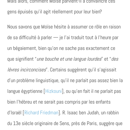
Mais alors, comment Moïse parvient-il à convaincre ces
gens épuisés qu’il agit réellement pour leur bien?
Nous savons que Moïse hésite à assumer ce rôle en raison
de sa difficulté à parler — je l’ai traduit tout à l’heure par
un bégaiement, bien qu’on ne sache pas exactement ce
que signifient “
une bouche et une langue lourdes
” et “
des
lèvres incirconcises
”. Certains suggèrent qu’il s’agissait
d’un problème linguistique, qu’il ne parlait pas assez bien la
langue égyptienne [
Hizkouni
], ou qu’en fait il ne parlait pas
bien l’hébreu et ne serait pas compris par les enfants
d’Israël [
Richard Friedman
]. R. Isaac ben Judah, un rabbin
du 13e siècle originaire de Sens, près de Paris, suggère que