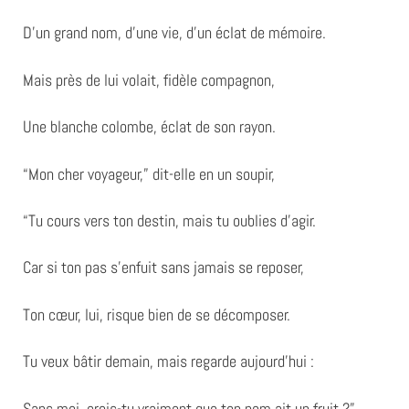
D’un grand nom, d’une vie, d’un éclat de mémoire.
Mais près de lui volait, fidèle compagnon,
Une blanche colombe, éclat de son rayon.
“Mon cher voyageur,” dit-elle en un soupir,
“Tu cours vers ton destin, mais tu oublies d’agir.
Car si ton pas s’enfuit sans jamais se reposer,
Ton cœur, lui, risque bien de se décomposer.
Tu veux bâtir demain, mais regarde aujourd’hui :
Sans moi, crois-tu vraiment que ton nom ait un fruit ?”