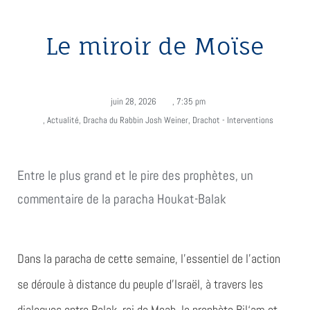
Le miroir de Moïse
juin 28, 2026
,
7:35 pm
,
Actualité
,
Dracha du Rabbin Josh Weiner
,
Drachot - Interventions
Entre le plus grand et le pire des prophètes, un
commentaire de la paracha Houkat-Balak
Dans la paracha de cette semaine, l’essentiel de l’action
se déroule à distance du peuple d’Israël, à travers les
dialogues entre Balak, roi de Moab, le prophète Bil‘am et