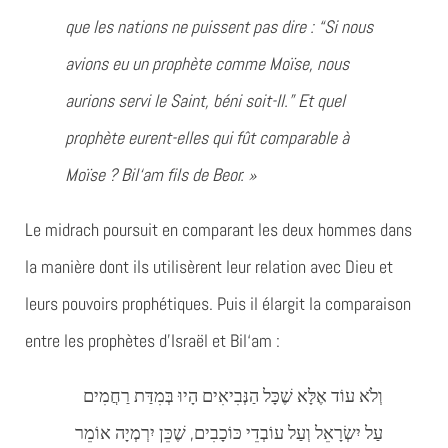
que les nations ne puissent pas dire : “Si nous
avions eu un prophète comme Moïse, nous
aurions servi le Saint, béni soit-Il.” Et quel
prophète eurent-elles qui fût comparable à
Moïse ? Bil‘am fils de Beor. »
Le midrach poursuit en comparant les deux hommes dans
la manière dont ils utilisèrent leur relation avec Dieu et
leurs pouvoirs prophétiques. Puis il élargit la comparaison
entre les prophètes d’Israël et Bil‘am :
וְלֹא עוֹד אֶלָּא שֶׁכָּל הַנְּבִיאִים הָיוּ בְּמִדַּת רַחֲמִים
עַל יִשְׂרָאֵל וְעַל עוֹבְדֵי כּוֹכָבִים, שֶׁכֵּן יִרְמְיָה אוֹמֵר