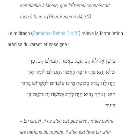
semblable à Moïse, que l’Éternel connaissait
face à face » (Deutéronome 34,10).
Le midrach (
Bamidbar Rabba 14:20
) relève la formulation
précise du verset et enseigne :
בְּיִשְׂרָאֵל לֹא קָם אֲבָל בְּאֻמּוֹת הָעוֹלָם קָם, כְּדֵי
שֶׁלֹא יְהֵא פִּתְחוֹן פֶּה לְאֻמּוֹת הָעוֹלָם לוֹמַר אִלּוּ
הָיָה לָנוּ נָבִיא כְּמשֶׁה הָיִינוּ עוֹבְדִים לְהַקָּדוֹשׁ בָּרוּךְ
הוּא. וְאֵיזֶה נָבִיא הָיָה לָהֶם כְּמשֶׁה זֶה בִּלְעָם בֶּן
בְּעוֹר
« En Israël, il ne s’en est pas levé ; mais parmi
les nations du monde, il s’en est levé un, afin