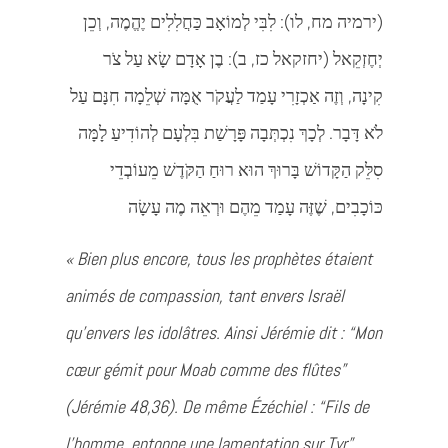
(ירמיה מח, לו): לִבִּי לְמוֹאָב כַּחֲלִלִים יֶהֱמֶה, וְכֵן
יְחֶזְקֵאל (יחזקאל כז, ב): בֶן אָדָם שָׂא עַל צֹר
קִינָה, וְזֶה אַכְזָרִי עָמַד לַעֲקֹר אֻמָּה שְׁלֵמָה חִנָּם עַל
לֹא דָּבָר. לְכָךְ נִכְתְּבָה פָּרָשַׁת בִּלְעָם לְהוֹדִיעַ לָמָּה
סִלֵּק הַקָּדוֹשׁ בָּרוּךְ הוּא רוּחַ הַקֹּדֶשׁ מֵעוֹבְדֵי
כּוֹכָבִים, שֶׁזֶּה עָמַד מֵהֶם וּרְאֵה מֶה עָשָׂה
« Bien plus encore, tous les prophètes étaient
animés de compassion, tant envers Israël
qu’envers les idolâtres. Ainsi Jérémie dit : “Mon
cœur gémit pour Moab comme des flûtes”
(Jérémie 48,36). De même Ézéchiel : “Fils de
l’homme, entonne une lamentation sur Tyr”