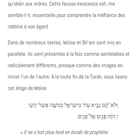
qu’obéir aux ordres. Cette fausse innocence est, me
semble-t-il, essentielle pour comprendre la méfiance des
rabbins à son égard.
Dans de nombreux textes, Moïse et Bil‘am sont mis en
parallèle. Ils sont présentés à la fois comme semblables et
radicalement différents, presque comme des images en
miroir l’un de l’autre. À la toute fin de la Torah, nous lisons
cet éloge de Moïse :
וְלֹא־קָ֨ם נָבִ֥יא ע֛וֹד בְּיִשְׂרָאֵ֖ל כְּמֹשֶׁ֑ה אֲשֶׁר֙ יְדָע֣וֹ
יְ.הֹוָ֔ה פָּנִ֖ים אֶל־פָּנִֽים׃
« Il ne s’est plus levé en Israël de prophète