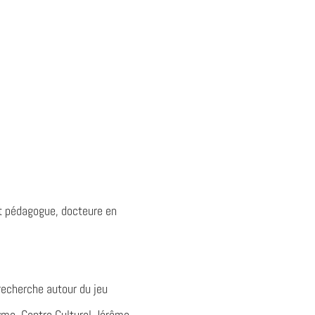
t pédagogue, docteure en
recherche autour du jeu
nyme, Centre Culturel Jérôme