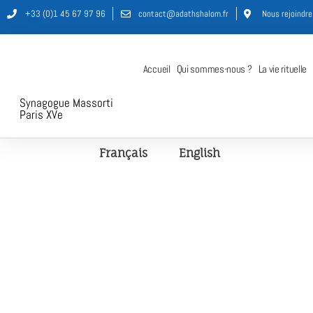
+33 (0)1 45 67 97 96
contact@adathshalom.fr
Nous rejoindre
Accueil
Qui sommes-nous ?
La vie rituelle
Synagogue Massorti
Paris XVe
Français
English