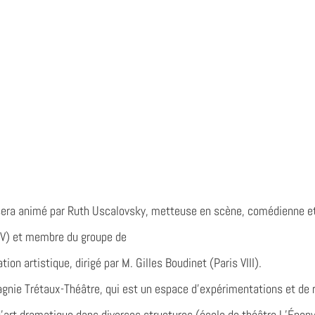
e sera animé par Ruth Uscalovsky, metteuse en scène, comédienne e
s V) et membre du groupe de
ion artistique, dirigé par M. Gilles Boudinet (Paris VIII).
agnie Trétaux-Théâtre, qui est un espace d’expérimentations et de 
 d’art dramatique dans diverses structures (école de théâtre L’Épo