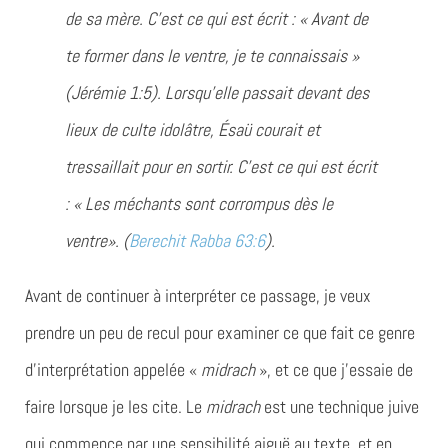
de sa mère.
C’est ce qui est écrit :
« Avant de
te former dans le ventre, je te connaissais »
(Jérémie 1:5).
Lorsqu’elle passait devant des
lieux de culte idolâtre, Ésaü courait et
tressaillait pour en sortir.
C’est ce qui est écrit
:
« Les méchants sont corrompus dès le
ventre».
(
Berechit Rabba 63:6
).
Avant de continuer à interpréter ce passage, je veux
prendre un peu de recul pour examiner ce que fait ce genre
d’interprétation appelée «
midrach
», et ce que j’essaie de
faire lorsque je les cite. Le
midrach
est une technique juive
qui commence par une sensibilité aiguë au texte, et en