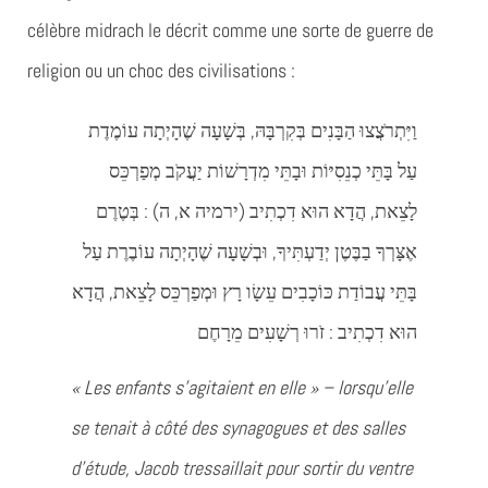
célèbre midrach le décrit comme une sorte de guerre de
religion ou un choc des civilisations :
וַיִּתְרֹצֲצוּ הַבָּנִים בְּקִרְבָּהּ, בְּשָׁעָה שֶׁהָיְתָה עוֹמֶדֶת
עַל בָּתֵּי כְנֵסִיּוֹת וּבָתֵּי מִדְרָשׁוֹת יַעֲקֹב מְפַרְכֵּס
לָצֵאת, הֲדָא הוּא דִכְתִיב (ירמיה א, ה) :
בְּטֶרֶם
אֶצָּרְךָ בַבֶּטֶן יְדַעְתִּיךָ, וּבְשָׁעָה שֶׁהָיְתָה עוֹבֶרֶת עַל
בָּתֵּי עֲבוֹדַת כּוֹכָבִים עֵשָׂו רָץ וּמְפַרְכֵּס לָצֵאת, הֲדָא
הוּא דִכְתִיב : זֹרוּ רְשָׁעִים מֵרָחֶם
« Les enfants s’agitaient en elle » – lorsqu’elle
se tenait à côté des synagogues et des salles
d’étude, Jacob tressaillait pour sortir du ventre