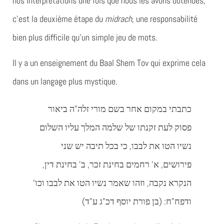
nos interprétations une fois que nous les avons obtenues,
c’est la deuxième étape du
midrach
, une responsabilité
bien plus difficile qu’un simple jeu de mots.
Il y a un enseignement du Baal Shem Tov qui exprime cela
dans un langage plus mystique.
כתבתי במקום אחר בשם מורי זלה”ה ביאור
פסוק לעת זקנתו של שלמה המלך עליו השלום
נשיו הטו את לבבו, כי בכל תיבה יש שני
פירושים, א’ רחמים בחינת זכר, ב’ בחינת דין,
הנקרא נקבה, וזהו שאמר נשיו הטו את לבבו וכו’
ודפח”ח: (בן פורת יוסף דכ”ג ע”ד)