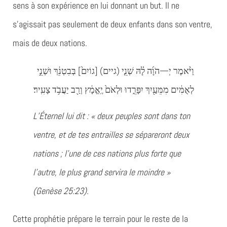
sens à son expérience en lui donnant un but. Il ne
s’agissait pas seulement de deux enfants dans son ventre,
mais de deux nations.
וַיֹּ֨אמֶר יְ—הֹוָ֜ה לָ֗הּ שְׁנֵ֤י (גיים) [גוֹיִם֙] בְּבִטְנֵ֔ךְ וּשְׁנֵ֣י
לְאֻמִּ֔ים מִמֵּעַ֖יִךְ יִפָּרֵ֑דוּ וּלְאֹם֙ יֶֽאֱמָ֔ץ וְרַ֖ב יַעֲבֹ֥ד צָעִֽיר׃
L’Éternel lui dit : « deux peuples sont dans ton
ventre, et de tes entrailles se sépareront deux
nations ; l’une de ces nations plus forte que
l’autre, le plus grand servira le moindre »
(Genèse 25:23).
Cette prophétie prépare le terrain pour le reste de la