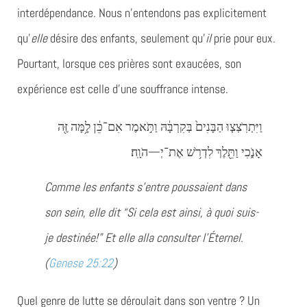
interdépendance. Nous n’entendons pas explicitement
qu’
elle
désire des enfants, seulement qu’
il
prie pour eux.
Pourtant, lorsque ces prières sont exaucées, son
expérience est celle d’une souffrance intense.
וַיִּתְרֹֽצְצ֤וּ הַבָּנִים֙ בְּקִרְבָּ֔הּ וַתֹּ֣אמֶר אִם־כֵּ֔ן לָ֥מָּה זֶּ֖ה
אָנֹ֑כִי וַתֵּ֖לֶךְ לִדְרֹ֥שׁ אֶת־יְ—הֹוָֽה׃
Comme les enfants s’entre poussaient dans
son sein, elle dit “Si cela est ainsi, à quoi suis-
je destinée!” Et elle alla consulter l’Éternel.
(
Genese 25:22
)
Quel genre de lutte se déroulait dans son ventre ? Un