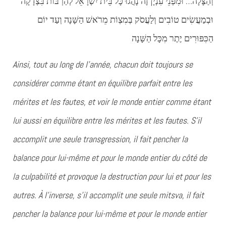
וְהַצָּלָה… וּמִפְּנֵי עִנְיָן זֶה נָהֲגוּ כָּל בֵּית יִשְׂרָאֵל לְהַרְבּוֹת בִּצְדָקָה
וּבְמַעֲשִׂים טוֹבִים וְלַעֲסֹק בְּמִצְוֹת מֵרֹאשׁ הַשָּׁנָה וְעַד יוֹם
הַכִּפּוּרִים יֶתֶר מִכָּל הַשָּׁנָה
Ainsi, tout au long de l’année, chacun doit toujours se
considérer comme étant en équilibre parfait entre les
mérites et les fautes, et voir le monde entier comme étant
lui aussi en équilibre entre les mérites et les fautes. S’il
accomplit une seule transgression, il fait pencher la
balance pour lui-même et pour le monde entier du côté de
la culpabilité et provoque la destruction pour lui et pour les
autres. À l’inverse, s’il accomplit une seule mitsva, il fait
pencher la balance pour lui-même et pour le monde entier