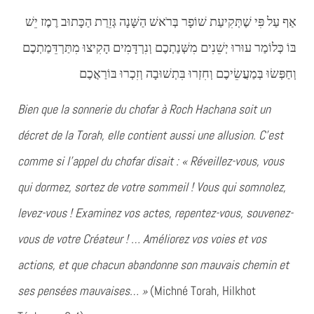
אַף עַל פִּי שֶׁתְּקִיעַת שׁוֹפָר בְּרֹאשׁ הַשָּׁנָה גְּזֵרַת הַכָּתוּב רֶמֶז יֵשׁ
בּוֹ כְּלוֹמַר עוּרוּ יְשֵׁנִים מִשְּׁנַתְכֶם וְנִרְדָּמִים הָקִיצוּ מִתַּרְדֵּמַתְכֶם
וְחַפְּשׂוּ בְּמַעֲשֵׂיכֶם וְחִזְרוּ בִּתְשׁוּבָה וְזִכְרוּ בּוֹרַאֲכֶם
Bien que la sonnerie du chofar à Roch Hachana soit un
décret de la Torah, elle contient aussi une allusion. C’est
comme si l’appel du chofar disait : « Réveillez-vous, vous
qui dormez, sortez de votre sommeil ! Vous qui somnolez,
levez-vous ! Examinez vos actes, repentez-vous, souvenez-
vous de votre Créateur ! … Améliorez vos voies et vos
actions, et que chacun abandonne son mauvais chemin et
ses pensées mauvaises… »
(Michné Torah, Hilkhot