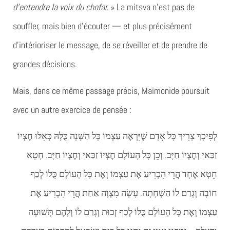
d’entendre la voix du chofar.
» La mitsva n’est pas de
souffler, mais bien d’écouter — et plus précisément
d’intérioriser le message, de se réveiller et de prendre de
grandes décisions.
Mais, dans ce même passage précis, Maïmonide poursuit
avec un autre exercice de pensée :
לְפִיכָךְ צָרִיךְ כָּל אָדָם שֶׁיִּרְאֶה עַצְמוֹ כָּל הַשָּׁנָה כֻּלָּהּ כְּאִלּוּ חֶצְיוֹ
זַכַּאי וְחֶצְיוֹ חַיָּב. וְכֵן כָּל הָעוֹלָם חֶצְיוֹ זַכַּאי וְחֶצְיוֹ חַיָּב. חָטָא
חֵטְא אֶחָד הֲרֵי הִכְרִיעַ אֶת עַצְמוֹ וְאֶת כָּל הָעוֹלָם כֻּלּוֹ לְכַף
חוֹבָה וְגָרַם לוֹ הַשְׁחָתָה. עָשָׂה מִצְוָה אַחַת הֲרֵי הִכְרִיעַ אֶת
עַצְמוֹ וְאֶת כָּל הָעוֹלָם כֻּלּוֹ לְכַף זְכוּת וְגָרַם לוֹ וְלָהֶם תְּשׁוּעָה