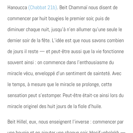
Hanoucca
(Chabbat 21b)
. Beit Chammaï nous disent de
commencer par huit bougies le premier soir, puis de
diminuer chaque nuit, jusqu’à n’en allumer qu’une seule le
dernier soir de la fête. L’idée est que nous savons combien
de jours il reste — et peut-être aussi que la vie fonctionne
souvent ainsi : on commence dans l’enthousiasme du
miracle vécu, enveloppé d’un sentiment de sainteté. Avec
le temps, à mesure que le miracle se prolonge, cette
sensation peut s’estomper. Peut-être était-ce ainsi lors du
miracle originel des huit jours de la fiole d’huile.
Beit Hillel, eux, nous enseignent l’inverse : commencer par
une bougie et en ajouter une chaque soir. Mosif veholekh —