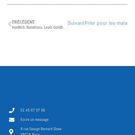
PRÉCÉDENT
Suivant
Prier pour les malade
Hadèch Yaménou: Leah Goldberg, poétesse des prémices d’Israël
01 45 67 97 96
Ecrire un message
8 rue George Bernard Shaw
75015 Paris