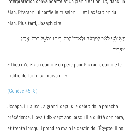
interprétation convaincante et un plan d’action. Et, dans un
élan, Pharaon lui confie la mission — et l’exécution du
plan. Plus tard, Joseph dira :
וַיְשִׂימֵ֨נִֽי לְאָ֜ב לְפַרְעֹ֗ה וּלְאָדוֹן֙ לְכׇל־בֵּית֔וֹ וּמֹשֵׁ֖ל בְּכׇל־אֶ֥רֶץ
מִצְרָֽיִם׃
« Dieu m’a établi comme un père pour Pharaon, comme le
maître de toute sa maison… »
(Genèse 45, 8).
Joseph, lui aussi, a grandi depuis le début de la paracha
précédente. Il avait dix-sept ans lorsqu’il a quitté son père,
et trente lorsqu’il prend en main le destin de l’Égypte. Il ne