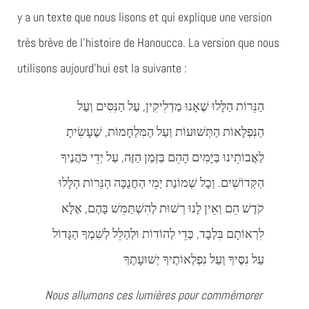
y a un texte que nous lisons et qui explique une version
très brève de l’histoire de Hanoucca. La version que nous
utilisons aujourd’hui est la suivante :
הַנֵּרוֹת הַלָּלוּ שֶׁאָנוּ מַדְלִיקִין, עַל הַנִּסִּים וְעַל
הַנִּפְלָאוֹת הַתְּשׁוּעוֹת וְעַל הַמִּלְחָמוֹת, שֶׁעָשִׂיתָ
לַאֲבוֹתֵינוּ בַּיָּמִים הָהֵם בַּזְּמַן הַזֶּה, עַל יְדֵי כֹּהֲנֶיךָ
הַקְּדוֹשִׁים. וְכָל שְׁמוֹנַת יְמֵי הַחֲנֻכָּה הַנֵּרוֹת הַלָּלוּ
קֹדֶשׁ הֵם וְאֵין לָנוּ רְשׁוּת לְהִשְׁתַּמֵּשׁ בָּהֶם, אֶלָּא
לִרְאוֹתָם בִּלְבָד, כְּדֵי לְהוֹדוֹת וּלְהַלֵּל לְשִׁמְךָ הַגָּדוֹל
עַל נִסֶּיךָ וְעַל נִפְלְאוֹתֶיךָ יְשׁוּעָתֶךָ
Nous allumons ces lumières pour commémorer