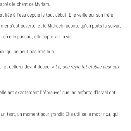
e après le chant de Myriam.
st liée à l’eau depuis le tout début. Elle veille sur son frère
mer s’est ouverte, et le Midrach raconte qu’un puits la suivait
où elle passait, elle apportait la vie.
eau qui ne peut pas être bue.
, et celle-ci devint douce. «
Là, une règle fut établie pour eux ;
elle est exactement l’“épreuve” que les enfants d’Israël ont
 un moment pour grandir. Elle utilise le mot נִסָּהוּ, qui