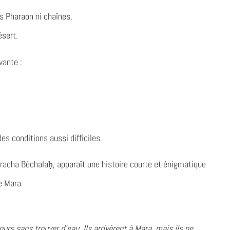
ns Pharaon ni chaînes.
ésert.
vante :
es conditions aussi difficiles.
racha Béchalaḥ, apparaît une histoire courte et énigmatique
e Mara.
ours sans trouver d’eau. Ils arrivèrent à Mara, mais ils ne