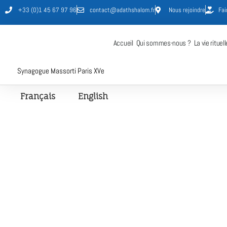
+33 (0)1 45 67 97 96
contact@adathshalom.fr
Nous rejoindre
Fai
Accueil
Qui sommes-nous ?
La vie rituell
Synagogue Massorti Paris XVe
Français
English