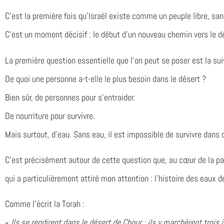
C’est la première fois qu’Israël existe comme un peuple libre, sa
C’est un moment décisif : le début d’un nouveau chemin vers le d
La première question essentielle que l’on peut se poser est la sui
De quoi une personne a-t-elle le plus besoin dans le désert ?
Bien sûr, de personnes pour s’entraider.
De nourriture pour survivre.
Mais surtout, d’eau. Sans eau, il est impossible de survivre dans d
C’est précisément autour de cette question que, au cœur de la pa
qui a particulièrement attiré mon attention : l’histoire des eaux d
Comme l’écrit la Torah :
«
Ils se rendirent dans le désert de Chour ; ils y marchèrent trois j