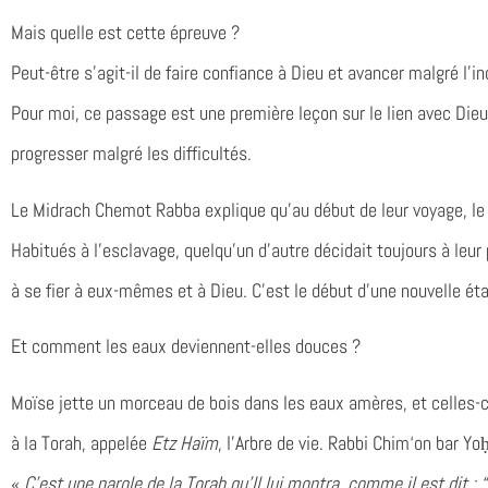
Mais quelle est cette épreuve ?
Peut-être s’agit-il de faire confiance à Dieu et avancer malgré l’in
Pour moi, ce passage est une première leçon sur le lien avec Dieu 
progresser malgré les difficultés.
Le Midrach Chemot Rabba explique qu’au début de leur voyage, le 
Habitués à l’esclavage, quelqu’un d’autre décidait toujours à leur 
à se fier à eux-mêmes et à Dieu. C’est le début d’une nouvelle ét
Et comment les eaux deviennent-elles douces ?
Moïse jette un morceau de bois dans les eaux amères, et celles-c
à la Torah, appelée
Etz Haïm
, l’Arbre de vie. Rabbi Chim‘on bar Y
«
C’est une parole de la Torah qu’Il lui montra, comme il est dit : “