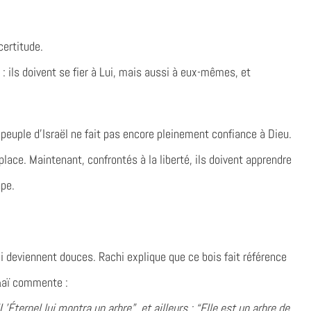
certitude.
: ils doivent se fier à Lui, mais aussi à eux-mêmes, et
peuple d’Israël ne fait pas encore pleinement confiance à Dieu.
place. Maintenant, confrontés à la liberté, ils doivent apprendre
ape.
i deviennent douces. Rachi explique que ce bois fait référence
oḥaï commente :
L’Éternel lui montra un arbre”, et ailleurs : “Elle est un arbre de