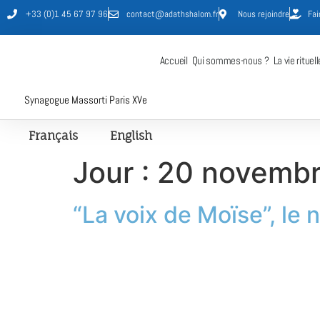
+33 (0)1 45 67 97 96
contact@adathshalom.fr
Nous rejoindre
Fai
Accueil
Qui sommes-nous ?
La vie rituell
Synagogue Massorti Paris XVe
Français
English
Jour :
20 novemb
“La voix de Moïse”, le 