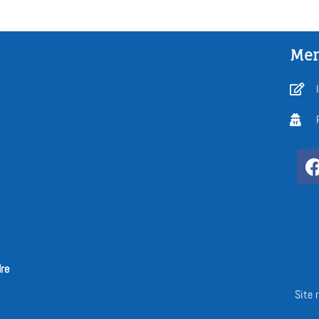
Men
dre
Site 