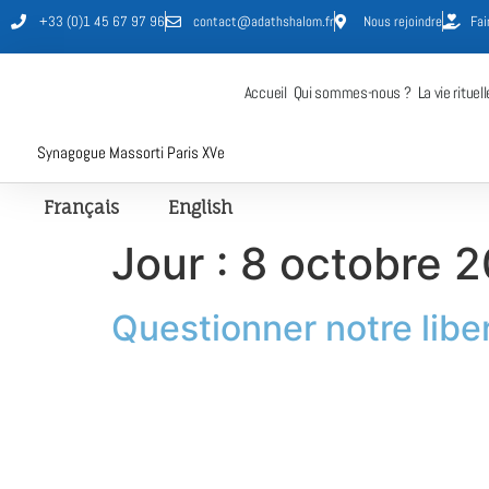
+33 (0)1 45 67 97 96
contact@adathshalom.fr
Nous rejoindre
Fai
Accueil
Qui sommes-nous ?
La vie rituell
Synagogue Massorti Paris XVe
Français
English
Jour :
8 octobre 
Questionner notre libe